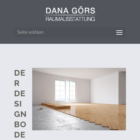
Seite wählen
DE
R
DE
SI
GN
BO
DE