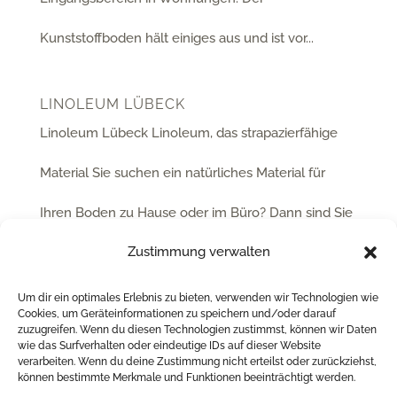
Kunststoffboden hält einiges aus und ist vor...
LINOLEUM LÜBECK
Linoleum Lübeck Linoleum, das strapazierfähige
Material Sie suchen ein natürliches Material für
Ihren Boden zu Hause oder im Büro? Dann sind Sie
Zustimmung verwalten
bei uns genau richtig. Wir führen für Sie eine große
Auswahl an Linoleum in Lübeck. Dieses Material ist
Um dir ein optimales Erlebnis zu bieten, verwenden wir Technologien wie
Cookies, um Geräteinformationen zu speichern und/oder darauf
zuzugreifen. Wenn du diesen Technologien zustimmst, können wir Daten
seit mehr als...
wie das Surfverhalten oder eindeutige IDs auf dieser Website
verarbeiten. Wenn du deine Zustimmung nicht erteilst oder zurückziehst,
können bestimmte Merkmale und Funktionen beeinträchtigt werden.